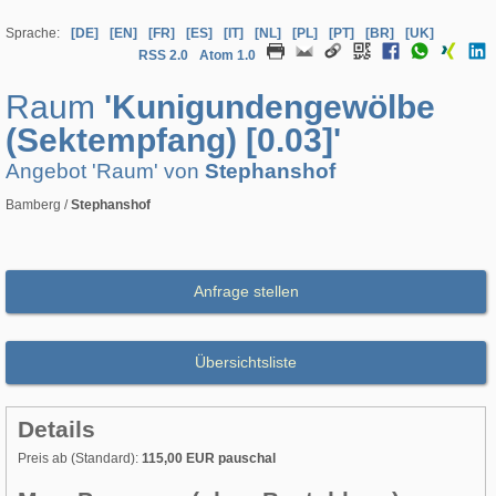
Sprache:
[DE]
[EN]
[FR]
[ES]
[IT]
[NL]
[PL]
[PT]
[BR]
[UK]
RSS 2.0
Atom 1.0
Raum
'Kunigundengewölbe
(Sektempfang) [0.03]'
Angebot 'Raum' von
Stephanshof
Bamberg /
Stephanshof
Anfrage stellen
Übersichtsliste
Details
Preis ab (Standard):
115,00 EUR pauschal