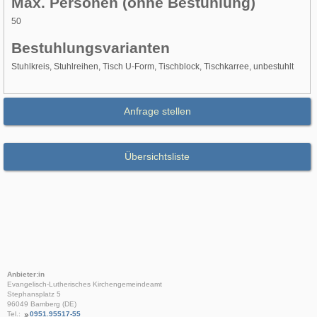
Max. Personen (ohne Bestuhlung)
50
Bestuhlungsvarianten
Stuhlkreis, Stuhlreihen, Tisch U-Form, Tischblock, Tischkarree, unbestuhlt
Anfrage stellen
Übersichtsliste
Anbieter:in
Evangelisch-Lutherisches Kirchengemeindeamt
Stephansplatz 5
96049 Bamberg (DE)
Tel.:
0951.95517-55