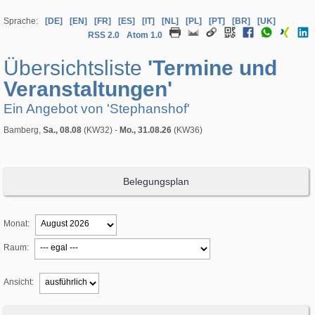
Sprache:
[DE]
[EN]
[FR]
[ES]
[IT]
[NL]
[PL]
[PT]
[BR]
[UK]
RSS 2.0
Atom 1.0
Übersichtsliste
'Termine und
Veranstaltungen'
Ein Angebot von 'Stephanshof'
Bamberg,
Sa., 08.08
(KW32) -
Mo., 31.08.26
(KW36)
Belegungsplan
Monat:
Raum:
Ansicht: