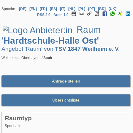
Sprache:
[DE]
[EN]
[FR]
[ES]
[IT]
[NL]
[PL]
[PT]
[BR]
[UK]
RSS 2.0
Atom 1.0
Raum
'Hardtschule-Halle Ost'
Angebot 'Raum' von
TSV 1847 Weilheim e. V.
Weilheim in Oberbayern /
Stadt
Anfrage stellen
Übersichtsliste
Raumtyp
Sporthalle