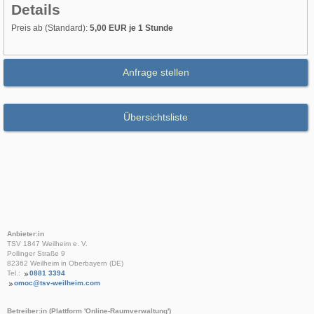
Details
Preis ab (Standard):
5,00 EUR je 1 Stunde
Anfrage stellen
Übersichtsliste
Anbieter:in
TSV 1847 Weilheim e. V.
Pollinger Straße 9
82362 Weilheim in Oberbayern (DE)
Tel.:
0881 3394
omoc@tsv-weilheim.com
Betreiber:in (Plattform 'Online-Raumverwaltung')