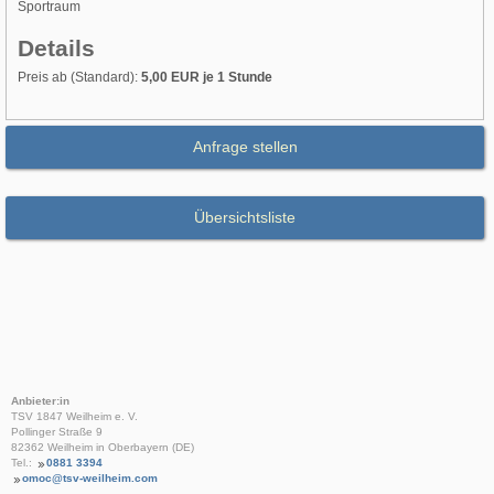
Sportraum
Details
Preis ab (Standard):
5,00 EUR je 1 Stunde
Anfrage stellen
Übersichtsliste
Anbieter:in
TSV 1847 Weilheim e. V.
Pollinger Straße 9
82362 Weilheim in Oberbayern (DE)
Tel.:
0881 3394
omoc@tsv-weilheim.com