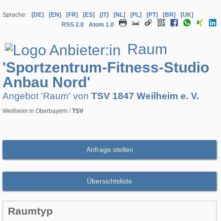
Sprache:
[DE]
[EN]
[FR]
[ES]
[IT]
[NL]
[PL]
[PT]
[BR]
[UK]
RSS 2.0
Atom 1.0
Raum
'Sportzentrum-Fitness-Studio
Anbau Nord'
Angebot 'Raum' von
TSV 1847 Weilheim e. V.
Weilheim in Oberbayern /
TSV
Anfrage stellen
Übersichtsliste
Raumtyp