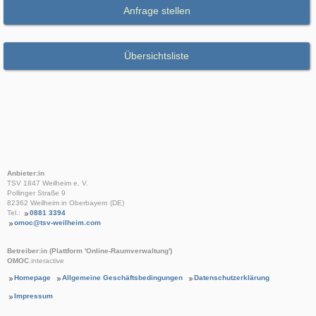
Anfrage stellen
Übersichtsliste
Anbieter:in
TSV 1847 Weilheim e. V.
Pollinger Straße 9
82362 Weilheim in Oberbayern (DE)
Tel.:
0881 3394
omoc@tsv-weilheim.com
Betreiber:in (Plattform 'Online-Raumverwaltung')
OMOC
.interactive
Homepage
Allgemeine Geschäftsbedingungen
Datenschutzerklärung
Impressum