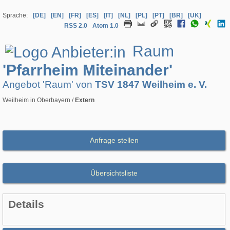
Sprache:
[DE]
[EN]
[FR]
[ES]
[IT]
[NL]
[PL]
[PT]
[BR]
[UK]
RSS 2.0
Atom 1.0
Raum
'Pfarrheim Miteinander'
Angebot 'Raum' von
TSV 1847 Weilheim e. V.
Weilheim in Oberbayern /
Extern
Anfrage stellen
Übersichtsliste
Details