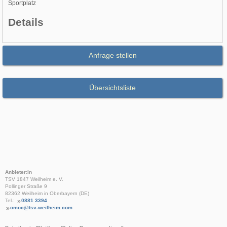
Sportplatz
Details
Anfrage stellen
Übersichtsliste
Anbieter:in
TSV 1847 Weilheim e. V.
Pollinger Straße 9
82362 Weilheim in Oberbayern (DE)
Tel.:
0881 3394
omoc@tsv-weilheim.com