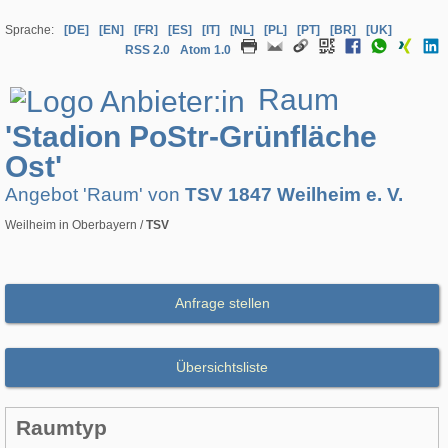
Sprache:
[DE]
[EN]
[FR]
[ES]
[IT]
[NL]
[PL]
[PT]
[BR]
[UK]
RSS 2.0
Atom 1.0
Raum
'Stadion PoStr-Grünfläche
Ost'
Angebot 'Raum' von
TSV 1847 Weilheim e. V.
Weilheim in Oberbayern /
TSV
Anfrage stellen
Übersichtsliste
Raumtyp