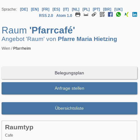
Sprache:
[DE]
[EN]
[FR]
[ES]
[IT]
[NL]
[PL]
[PT]
[BR]
[UK]
RSS 2.0
Atom 1.0
Raum
'Pfarrcafé'
Angebot 'Raum' von
Pfarre Maria Hietzing
Wien /
Pfarrheim
Belegungsplan
Anfrage stellen
Übersichtsliste
Raumtyp
Cafe