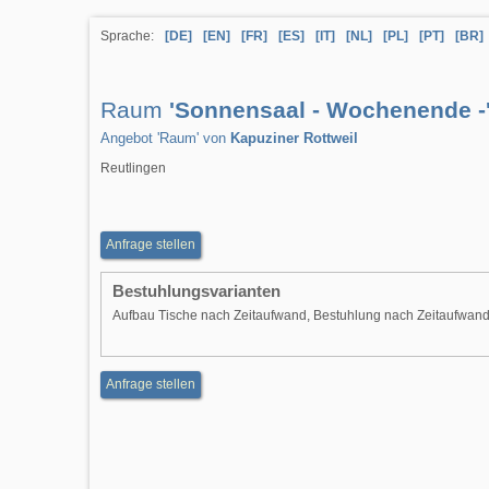
Sprache:
[DE]
[EN]
[FR]
[ES]
[IT]
[NL]
[PL]
[PT]
[BR]
Raum
'Sonnensaal - Wochenende -
Angebot 'Raum' von
Kapuziner Rottweil
Reutlingen
Anfrage stellen
Bestuhlungsvarianten
Aufbau Tische nach Zeitaufwand, Bestuhlung nach Zeitaufwan
Anfrage stellen