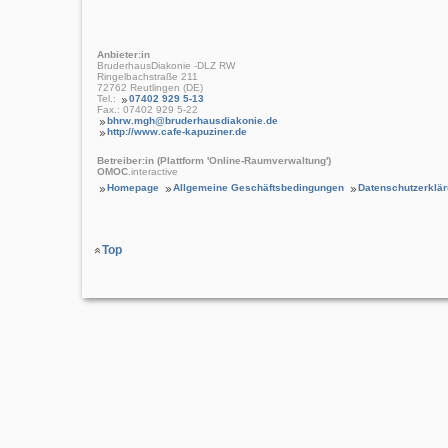
Anbieter:in
BruderhausDiakonie -DLZ RW
Ringelbachstraße 211
72762 Reutlingen (DE)
Tel.:
07402 929 5-13
Fax.: 07402 929 5-22
bhrw.mgh@bruderhausdiakonie.de
http://www.cafe-kapuziner.de
Betreiber:in (Plattform 'Online-Raumverwaltung')
OMOC
.interactive
Homepage
Allgemeine Geschäftsbedingungen
Datenschutzerklä
Top