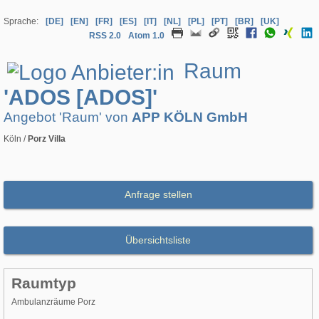
Sprache:
[DE]
[EN]
[FR]
[ES]
[IT]
[NL]
[PL]
[PT]
[BR]
[UK]
RSS 2.0
Atom 1.0
Raum
'ADOS [ADOS]'
Angebot 'Raum' von
APP KÖLN GmbH
Köln /
Porz Villa
Anfrage stellen
Übersichtsliste
Raumtyp
Ambulanzräume Porz