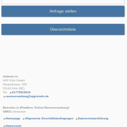
Anfrage stellen
Übersichtsliste
Anbieter:in
APP Köln GmbH
Hauptstrasse, 305
51143 Köln (DE)
Tel.:
01775915010
raumverwaltung@app-koeln.de
Betreiber:in (Plattform 'Online-Raumverwaltung')
OMOC
.interactive
Homepage
Allgemeine Geschäftsbedingungen
Datenschutzerklärung
Impressum