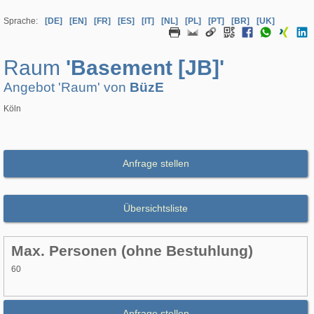
Sprache:
[DE]
[EN]
[FR]
[ES]
[IT]
[NL]
[PL]
[PT]
[BR]
[UK]
Raum
'Basement [JB]'
Angebot 'Raum' von
BüzE
Köln
Anfrage stellen
Übersichtsliste
Max. Personen (ohne Bestuhlung)
60
Anfrage stellen