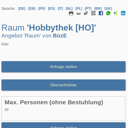
Sprache:
[DE]
[EN]
[FR]
[ES]
[IT]
[NL]
[PL]
[PT]
[BR]
[UK]
Raum
'Hobbythek [HO]'
Angebot 'Raum' von
BüzE
Köln
Anfrage stellen
Übersichtsliste
Max. Personen (ohne Bestuhlung)
20
Anfrage stellen