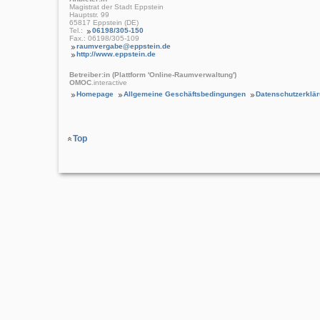
Magistrat der Stadt Eppstein
Hauptstr. 99
65817 Eppstein (DE)
Tel.:
06198/305-150
Fax.: 06198/305-109
raumvergabe@eppstein.de
http://www.eppstein.de
Betreiber:in (Plattform 'Online-Raumverwaltung')
OMOC
.interactive
Homepage
Allgemeine Geschäftsbedingungen
Datenschutzerklä
Top