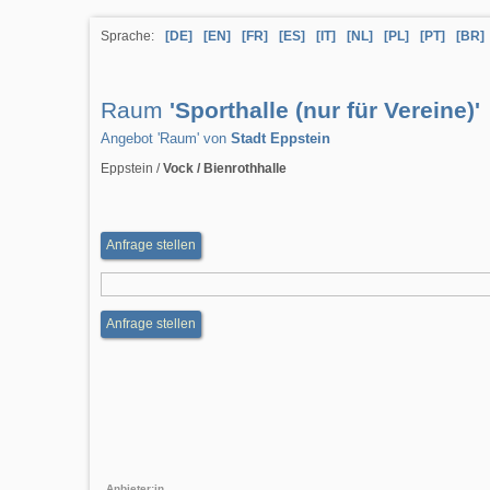
Sprache:
[DE]
[EN]
[FR]
[ES]
[IT]
[NL]
[PL]
[PT]
[BR]
Raum
'Sporthalle (nur für Vereine)'
Angebot 'Raum' von
Stadt Eppstein
Eppstein /
Vock / Bienrothhalle
Anfrage stellen
Anfrage stellen
Anbieter:in