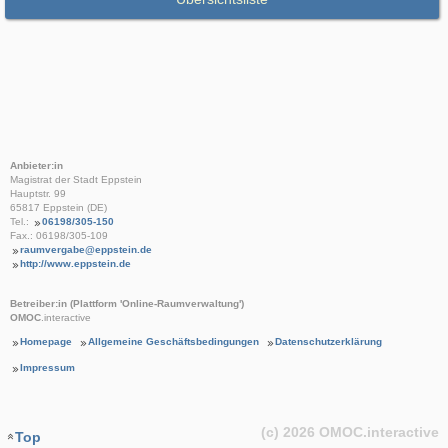
Anbieter:in
Magistrat der Stadt Eppstein
Hauptstr. 99
65817 Eppstein (DE)
Tel.:
06198/305-150
Fax.: 06198/305-109
raumvergabe@eppstein.de
http://www.eppstein.de
Betreiber:in (Plattform 'Online-Raumverwaltung')
OMOC
.interactive
Homepage
Allgemeine Geschäftsbedingungen
Datenschutzerklärung
Impressum
(c) 2026
OMOC
.interactive
Top