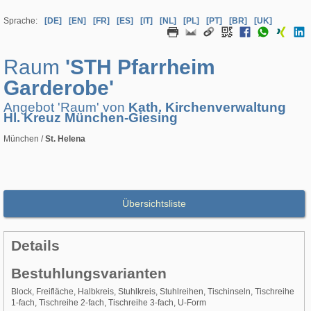
Sprache:
[DE]
[EN]
[FR]
[ES]
[IT]
[NL]
[PL]
[PT]
[BR]
[UK]
Raum
'STH Pfarrheim
Garderobe'
Angebot 'Raum' von
Kath. Kirchenverwaltung
Hl. Kreuz München-Giesing
München /
St. Helena
Übersichtsliste
Details
Bestuhlungsvarianten
Block, Freifläche, Halbkreis, Stuhlkreis, Stuhlreihen, Tischinseln, Tischreihe
1-fach, Tischreihe 2-fach, Tischreihe 3-fach, U-Form