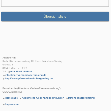
Übersichtsliste
Anbieter:in
Kath. Kirchenverwaltung Hl. Kreuz München-Giesing
Gietlstr. 2
81541 München (DE)
Tel.:
+49 89 6936588-0
info@pfarrverband-obergiesing.de
http://www.pfarrverband-obergiesing.de
Betreiber:in (Plattform 'Online-Raumverwaltung')
OMOC
.interactive
Homepage
Allgemeine Geschäftsbedingungen
Datenschutzerklärung
Impressum