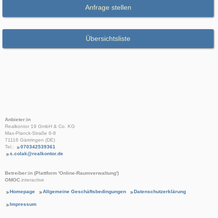
Anfrage stellen
Übersichtsliste
Anbieter:in
Realkontor 19 GmbH & Co. KG
Max-Planck-Straße 6-8
71116 Gärtringen (DE)
Tel.:
070342539361
s.colak@realkontor.de
Betreiber:in (Plattform 'Online-Raumverwaltung')
OMOC
.interactive
Homepage
Allgemeine Geschäftsbedingungen
Datenschutzerklärung
Impressum