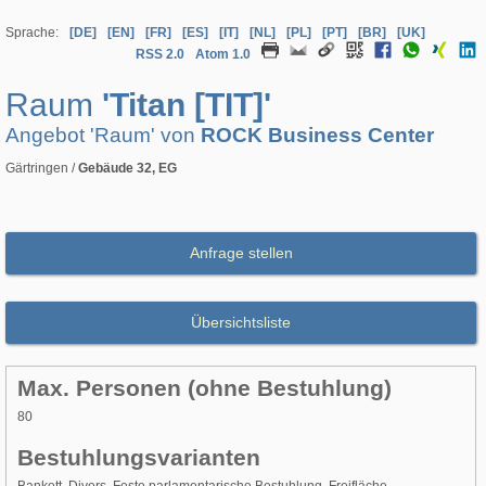
Sprache:
[DE]
[EN]
[FR]
[ES]
[IT]
[NL]
[PL]
[PT]
[BR]
[UK]
RSS 2.0
Atom 1.0
Raum
'Titan [TIT]'
Angebot 'Raum' von
ROCK Business Center
Gärtringen /
Gebäude 32, EG
Anfrage stellen
Übersichtsliste
Max. Personen (ohne Bestuhlung)
80
Bestuhlungsvarianten