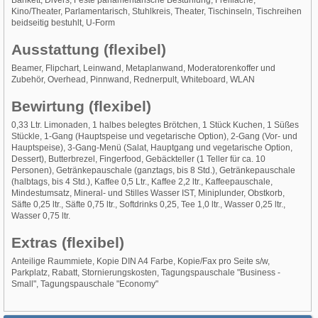
Bankett, Divers, Feste parlamentarische Bestuhlung, Freifläche,
Kino/Theater, Parlamentarisch, Stuhlkreis, Theater, Tischinseln, Tischreihen
beidseitig bestuhlt, U-Form
Ausstattung (flexibel)
Beamer, Flipchart, Leinwand, Metaplanwand, Moderatorenkoffer und
Zubehör, Overhead, Pinnwand, Rednerpult, Whiteboard, WLAN
Bewirtung (flexibel)
0,33 Ltr. Limonaden, 1 halbes belegtes Brötchen, 1 Stück Kuchen, 1 Süßes
Stückle, 1-Gang (Hauptspeise und vegetarische Option), 2-Gang (Vor- und
Hauptspeise), 3-Gang-Menü (Salat, Hauptgang und vegetarische Option,
Dessert), Butterbrezel, Fingerfood, Gebäckteller (1 Teller für ca. 10
Personen), Getränkepauschale (ganztags, bis 8 Std.), Getränkepauschale
(halbtags, bis 4 Std.), Kaffee 0,5 Ltr., Kaffee 2,2 ltr., Kaffeepauschale,
Mindestumsatz, Mineral- und Stilles Wasser IST, Miniplunder, Obstkorb,
Säfte 0,25 ltr., Säfte 0,75 ltr., Softdrinks 0,25, Tee 1,0 ltr., Wasser 0,25 ltr.,
Wasser 0,75 ltr.
Extras (flexibel)
Anteilige Raummiete, Kopie DIN A4 Farbe, Kopie/Fax pro Seite s/w,
Parkplatz, Rabatt, Stornierungskosten, Tagungspauschale "Business -
Small", Tagungspauschale "Economy"