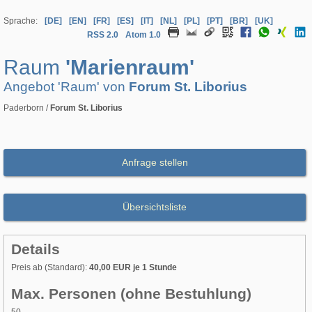
Sprache:
[DE]
[EN]
[FR]
[ES]
[IT]
[NL]
[PL]
[PT]
[BR]
[UK]
RSS 2.0
Atom 1.0
Raum
'Marienraum'
Angebot 'Raum' von
Forum St. Liborius
Paderborn /
Forum St. Liborius
Anfrage stellen
Übersichtsliste
Details
Preis ab (Standard):
40,00 EUR je 1 Stunde
Max. Personen (ohne Bestuhlung)