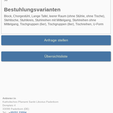
50
Bestuhlungsvarianten
Block, Chorgestühl, Lange Tafel, leerer Raum (ohne Stühle, ohne Tische),
Stehtische, Stuhlkreis, Stuhlreihen mit Mittelgang, Stuhlreihen ohne
Mittelgang, Tischgruppen (6er), Tischgruppen (8er), Tischreihen, U-Form
Anfrage stellen
Übersichtsliste
Anbieter:in
Katholisches Pfarramt Sankt Liborius Paderborn
Domplatz 4
33098 Paderborn (DE)
Tel.:
05251 23554