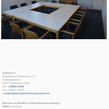
Anbieter:in
Kolpinghaus Pfarrkirchen e.V.
Kolpingstrasse 5
84347 Pfarrkirchen (DE)
Tel.:
08561-6535
Fax.: 08561-71978
kolpinghaus-pfarrkirchen@t-online.de
Betreiber:in (Plattform 'Online-Raumverwaltung')
OMOC
.interactive