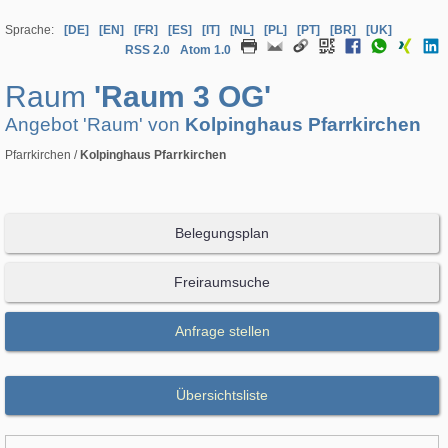
Sprache:
[DE]
[EN]
[FR]
[ES]
[IT]
[NL]
[PL]
[PT]
[BR]
[UK]
RSS 2.0
Atom 1.0
Raum
'Raum 3 OG'
Angebot 'Raum' von
Kolpinghaus Pfarrkirchen
Pfarrkirchen /
Kolpinghaus Pfarrkirchen
Belegungsplan
Freiraumsuche
Anfrage stellen
Übersichtsliste