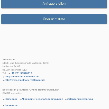
Anfrage stellen
Übersichtsliste
Anbieter:in
Stadt- und Kongresshalle Vallendar GmbH
Hellenstraße 67
56179 Vallendar (DE)
Tel.:
+49 261 96376718
info@stadthalle-vallendar.de
http://www.stadthalle-vallendar.de
Betreiber:in (Plattform 'Online-Raumverwaltung')
OMOC
.interactive
Homepage
Allgemeine Geschäftsbedingungen
Datenschutzerklärung
Impressum