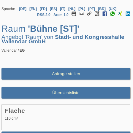
Sprache:
[DE]
[EN]
[FR]
[ES]
[IT]
[NL]
[PL]
[PT]
[BR]
[UK]
RSS 2.0
Atom 1.0
Raum
'Bühne [ST]'
Angebot 'Raum' von
Stadt- und Kongresshalle
Vallendar GmbH
Vallendar /
EG
Anfrage stellen
Übersichtsliste
Fläche
110 qm²