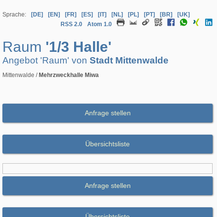
Sprache:
[DE]
[EN]
[FR]
[ES]
[IT]
[NL]
[PL]
[PT]
[BR]
[UK]
RSS 2.0
Atom 1.0
Raum
'1/3 Halle'
Angebot 'Raum' von
Stadt Mittenwalde
Mittenwalde /
Mehrzweckhalle Miwa
Anfrage stellen
Übersichtsliste
Anfrage stellen
Übersichtsliste