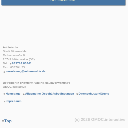
Anbieter:in
Stadt Mittenwalde
Rathausstraße 8
15749 Mittenwalde (DE)
Tel.:
033764 89841
Fax.: 033764 23
vermietung@mittenwalde.de
Betreiber:in (Plattform 'Online-Raumverwaltung')
OMOC
.interactive
Homepage
Allgemeine Geschäftsbedingungen
Datenschutzerklärung
Impressum
(c) 2026
OMOC
.interactive
Top