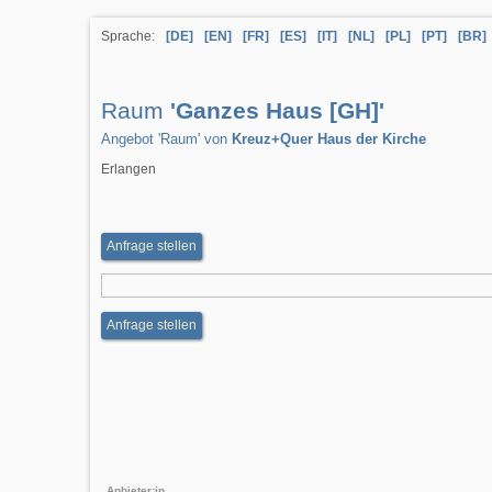
Sprache:
[DE]
[EN]
[FR]
[ES]
[IT]
[NL]
[PL]
[PT]
[BR]
Raum
'Ganzes Haus [GH]'
Angebot 'Raum' von
Kreuz+Quer Haus der Kirche
Erlangen
Anfrage stellen
Anfrage stellen
Anbieter:in