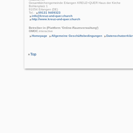
Gesamtkirchengemeinde Erlangen KREUZ+QUER Haus der Kirche
Bohlenplatz 1
91054 Erlangen (DE)
Tel.:
09131 9409323
info@kreuz-und-quer.church
http://www.kreuz-und-quer.church
Betreiber:in (Plattform 'Online-Raumverwaltung')
OMOC
.interactive
Homepage
Allgemeine Geschäftsbedingungen
Datenschutzerklä
Top