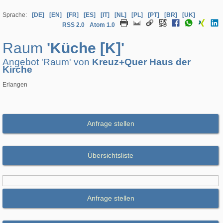
Sprache:
[DE]
[EN]
[FR]
[ES]
[IT]
[NL]
[PL]
[PT]
[BR]
[UK]
RSS 2.0
Atom 1.0
Raum
'Küche [K]'
Angebot 'Raum' von
Kreuz+Quer Haus der
Kirche
Erlangen
Anfrage stellen
Übersichtsliste
Anfrage stellen