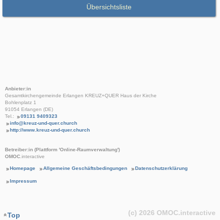
Übersichtsliste
Anbieter:in
Gesamtkirchengemeinde Erlangen KREUZ+QUER Haus der Kirche
Bohlenplatz 1
91054 Erlangen (DE)
Tel.:
09131 9409323
info@kreuz-und-quer.church
http://www.kreuz-und-quer.church
Betreiber:in (Plattform 'Online-Raumverwaltung')
OMOC
.interactive
Homepage
Allgemeine Geschäftsbedingungen
Datenschutzerklärung
Impressum
(c) 2026
OMOC
.interactive
Top