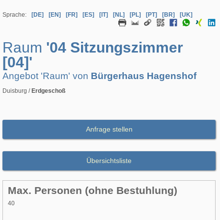
Sprache:
[DE]
[EN]
[FR]
[ES]
[IT]
[NL]
[PL]
[PT]
[BR]
[UK]
Raum
'04 Sitzungszimmer
[04]'
Angebot 'Raum' von
Bürgerhaus Hagenshof
Duisburg /
Erdgeschoß
Anfrage stellen
Übersichtsliste
Max. Personen (ohne Bestuhlung)
40