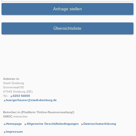
Anfrage stellen
Übersichtsliste
Anbieter:in
Stadt Duisburg
Sonnenwall 85
47049 Duisburg (DE)
Tel.:
0203 94000
buergerhauser@stadt-duisburg.de
Betreiber:in (Plattform 'Online-Raumverwaltung')
OMOC
.interactive
Homepage
Allgemeine Geschäftsbedingungen
Datenschutzerklärung
Impressum