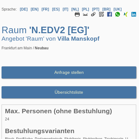
Sprache:
[DE]
[EN]
[FR]
[ES]
[IT]
[NL]
[PL]
[PT]
[BR]
[UK]
Raum
'N.EDV2 [EG]'
Angebot 'Raum' von
Villa Manskopf
Frankfurt am Main /
Neubau
Anfrage stellen
Übersichtsliste
Max. Personen (ohne Bestuhlung)
24
Bestuhlungsvarianten