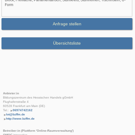
Block, Freifläche, Parlamentarisch, Stuhlkreis, Stuhlreihen, Tischinseln, U-
Form
Anfrage stellen
Übersichtsliste
Anbieter:in
Bildungszentrum des Hessischen Handels gGmbH
Flughafenstraße 4
60528 Frankfurt am Main (DE)
Tel.:
06974742162
lot@bzffm.de
http://www.bzffm.de
Betreiber:in (Plattform 'Online-Raumverwaltung')
OMOC
.interactive