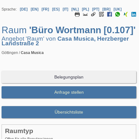
Sprache:
[DE]
[EN]
[FR]
[ES]
[IT]
[NL]
[PL]
[PT]
[BR]
[UK]
Raum
'Büro Wortmann [0.107]'
Angebot 'Raum' von
Casa Musica, Herzberger
Landstraße 2
Göttingen /
Casa Musica
Belegungsplan
Anfrage stellen
Übersichtsliste
Raumtyp