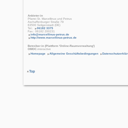
Anbieter:in
Pfarrei St. Marcellinus und Petrus
Aschaffenburger Straße 79
63500 Seligenstadt (DE)
Tel.:
06182 3375
Fax.: 06182 200231
info@marcellinus-petrus.de
http://www.marcellinus-petrus.de
Betreiber:in (Plattform 'Online-Raumverwaltung')
OMOC
.interactive
Homepage
Allgemeine Geschäftsbedingungen
Datenschutzerklä
Top