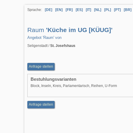
Sprache:
[DE]
[EN]
[FR]
[ES]
[IT]
[NL]
[PL]
[PT]
[BR]
Raum
'Küche im UG [KÜUG]'
Angebot 'Raum' von
Seligenstadt /
St. Josefshaus
Anfrage stellen
Bestuhlungsvarianten
Block, Inseln, Kreis, Parlamentarisch, Reihen, U-Form
Anfrage stellen