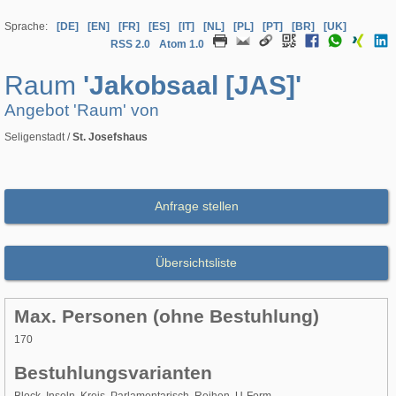
Sprache:
[DE]
[EN]
[FR]
[ES]
[IT]
[NL]
[PL]
[PT]
[BR]
[UK]
RSS 2.0
Atom 1.0
Raum
'Jakobsaal [JAS]'
Angebot 'Raum' von
Seligenstadt /
St. Josefshaus
Anfrage stellen
Übersichtsliste
Max. Personen (ohne Bestuhlung)
170
Bestuhlungsvarianten