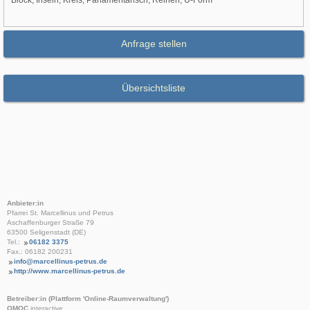
Block, Inseln, Kreis, Parlamentarisch, Reihen, U-Form
Anfrage stellen
Übersichtsliste
Anbieter:in
Pfarrei St. Marcellinus und Petrus
Aschaffenburger Straße 79
63500 Seligenstadt (DE)
Tel.:
06182 3375
Fax.: 06182 200231
info@marcellinus-petrus.de
http://www.marcellinus-petrus.de
Betreiber:in (Plattform 'Online-Raumverwaltung')
OMOC
.interactive