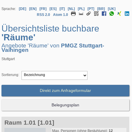
Sprache:
[DE]
[EN]
[FR]
[ES]
[IT]
[NL]
[PL]
[PT]
[BR]
[UK]
RSS 2.0
Atom 1.0
Übersichtsliste buchbare
'Räume'
Angebote 'Räume' von
PMGZ Stuttgart-
Vaihingen
Stuttgart
Sortierung:
Direkt zum Anfrageformular
Belegungsplan
Raum 1.01 [1.01]
Max. Personen (ohne Bestuhlung):
12