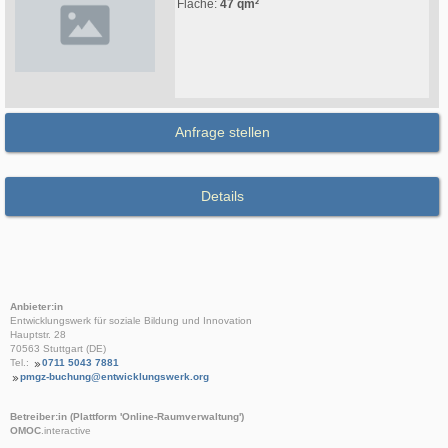
Fläche:
47 qm²
Anfrage stellen
Details
Anbieter:in
Entwicklungswerk für soziale Bildung und Innovation
Hauptstr. 28
70563 Stuttgart (DE)
Tel.:
0711 5043 7881
pmgz-buchung@entwicklungswerk.org
Betreiber:in (Plattform 'Online-Raumverwaltung')
OMOC
.interactive