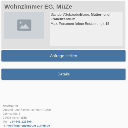
Wohnzimmer EG, MüZe
Standort/Gebäude/Etage:
Mütter- und
Frauenzentrum
Max. Personen (ohne Bestuhlung):
15
Anfrage stellen
Details
Anbieter:in
Jugend- und Familienzentrum Aurich
Jahnstraße 2
26603 Aurich (DE)
Tel.:
04941-123900
info@familienzentrum-aurich.de