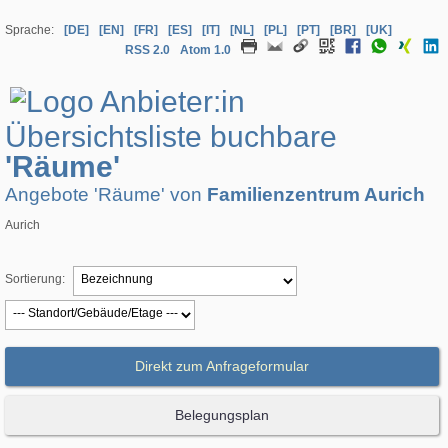
Sprache:
[DE]
[EN]
[FR]
[ES]
[IT]
[NL]
[PL]
[PT]
[BR]
[UK]
RSS 2.0
Atom 1.0
Übersichtsliste buchbare
'Räume'
Angebote 'Räume' von
Familienzentrum Aurich
Aurich
Sortierung:
Direkt zum Anfrageformular
Belegungsplan