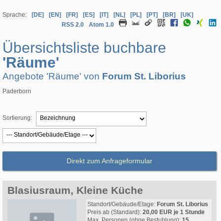
Sprache:
[DE]
[EN]
[FR]
[ES]
[IT]
[NL]
[PL]
[PT]
[BR]
[UK]
RSS 2.0
Atom 1.0
Übersichtsliste buchbare
'Räume'
Angebote 'Räume' von
Forum St. Liborius
Paderborn
Sortierung:
Direkt zum Anfrageformular
Blasiusraum, Kleine Küche
Standort/Gebäude/Etage:
Forum St. Liborius
Preis ab (Standard):
20,00 EUR je 1 Stunde
Max. Personen (ohne Bestuhlung):
15