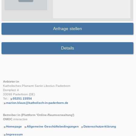
Anfrage stellen
Details
Anbieter:in
Katholisches Pfarramt Sankt Liborius Paderborn
Domplatz 4
33098 Paderborn (DE)
Tel.:
05251 23554
marion.klaus@katholisch-in-paderborn.de
Betreiber:in (Plattform 'Online-Raumverwaltung')
OMOC
.interactive
Homepage
Allgemeine Geschäftsbedingungen
Datenschutzerklärung
Impressum