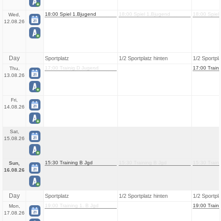
18:00 Spiel 1.Bjugend
18:00 Spiel 1.Bjugend
18:00 Spiel
Wed,
12.08.26
Day
Sportplatz
1/2 Sportplatz hinten
1/2 Sportpl
17:00 Trainig D Jugend
17:00 Train
Thu,
13.08.26
Fri,
14.08.26
Sat,
15.08.26
15:30 Training B Jgd
15:30 Training B Jgd
15:30 Train
Sun,
16.08.26
Day
Sportplatz
1/2 Sportplatz hinten
1/2 Sportpl
19:00 Training 1. B Jgd
19:00 Traini
Mon,
17.08.26