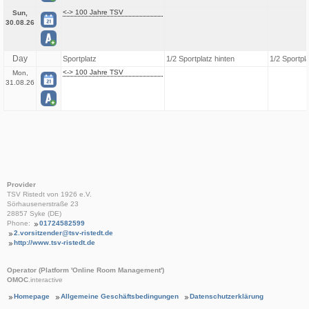
<-> 100 Jahre TSV
Sun,
30.08.26
Day
Sportplatz
1/2 Sportplatz hinten
1/2 Sportpl
<-> 100 Jahre TSV
Mon,
31.08.26
Provider
TSV Ristedt von 1926 e.V.
Sörhausenerstraße 23
28857 Syke (DE)
Phone:
01724582599
2.vorsitzender@tsv-ristedt.de
http://www.tsv-ristedt.de
Operator (Platform 'Online Room Management')
OMOC
.interactive
Homepage
Allgemeine Geschäftsbedingungen
Datenschutzerklärung