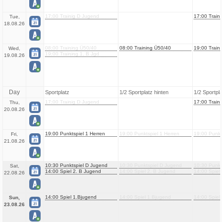
17:00 Trainig D Jugend
17:00 Train
Tue,
18.08.26
08:00 Training Ü50/40
08:00 Training Ü50/40
19:00 Traini
Wed,
19:00 Training 1. B Jgd
19.08.26
Day
Sportplatz
1/2 Sportplatz hinten
1/2 Sportpl
17:00 Trainig D Jugend
17:00 Train
Thu,
20.08.26
19:00 Punktspiel 1 Herren
19:00 Punktspiel 1 Herren
19:00 Punkt
Fri,
21.08.26
10:30 Punktspiel D Jugend
10:30 Punktspiel D Jugend
10:30 Punkt
Sat,
14:00 Spiel 2. B Jugend
14:00 Spiel 2. B Jugend
14:00 Spiel
22.08.26
14:00 Spiel 1.Bjugend
14:00 Spiel 1.Bjugend
14:00 Spiel
Sun,
23.08.26