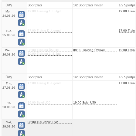
Day
Sportplatz
1/2 Sportplatz hinten
1/2 Sportpl
19:00 Training 1. B Jgd
19:00 Traini
Mon,
24.08.26
17:00 Trainig D Jugend
17:00 Train
Tue,
25.08.26
08:00 Training Ü50/40
08:00 Training Ü50/40
19:00 Traini
Wed,
19:00 Training 1. B Jgd
26.08.26
Day
Sportplatz
1/2 Sportplatz hinten
1/2 Sportpl
17:00 Trainig D Jugend
17:00 Train
Thu,
27.08.26
19:00 Spiel Ü50
19:00 Spiel Ü50
Fri,
28.08.26
08:00 100 Jahre TSV
Sat,
29.08.26