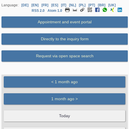
Language:
[DE]
[EN]
[FR]
[ES]
[IT]
[NL]
[PL]
[PT]
[BR]
[UK]
RSS 2.0
Atom 1.0
Appointment and event portal
Directly to the inquiry form
Request via open space search