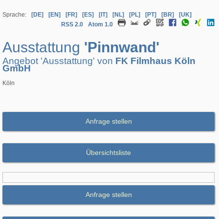
Sprache:
[DE]
[EN]
[FR]
[ES]
[IT]
[NL]
[PL]
[PT]
[BR]
[UK]
RSS 2.0
Atom 1.0
Ausstattung
'Pinnwand'
Angebot 'Ausstattung' von
FK Filmhaus Köln
GmbH
Köln
Anfrage stellen
Übersichtsliste
Anfrage stellen