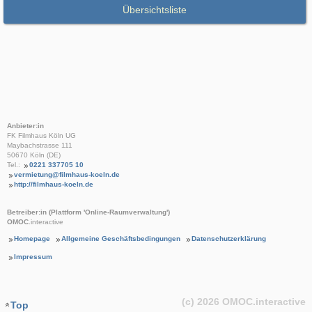
Übersichtsliste
Anbieter:in
FK Filmhaus Köln UG
Maybachstrasse 111
50670 Köln (DE)
Tel.:
0221 337705 10
vermietung@filmhaus-koeln.de
http://filmhaus-koeln.de
Betreiber:in (Plattform 'Online-Raumverwaltung')
OMOC
.interactive
Homepage
Allgemeine Geschäftsbedingungen
Datenschutzerklärung
Impressum
(c) 2026
OMOC
.interactive
Top