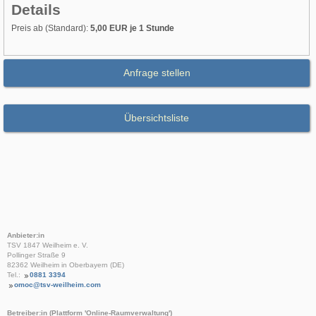
Details
Preis ab (Standard):
5,00 EUR je 1 Stunde
Anfrage stellen
Übersichtsliste
Anbieter:in
TSV 1847 Weilheim e. V.
Pollinger Straße 9
82362 Weilheim in Oberbayern (DE)
Tel.:
0881 3394
omoc@tsv-weilheim.com
Betreiber:in (Plattform 'Online-Raumverwaltung')