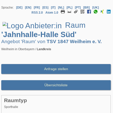
Sprache:
[DE]
[EN]
[FR]
[ES]
[IT]
[NL]
[PL]
[PT]
[BR]
[UK]
RSS 2.0
Atom 1.0
Raum
'Jahnhalle-Halle Süd'
Angebot 'Raum' von
TSV 1847 Weilheim e. V.
Weilheim in Oberbayern /
Landkreis
Anfrage stellen
Übersichtsliste
Raumtyp
Sporthalle