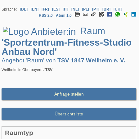
Sprache:
[DE]
[EN]
[FR]
[ES]
[IT]
[NL]
[PL]
[PT]
[BR]
[UK]
RSS 2.0
Atom 1.0
Raum
'Sportzentrum-Fitness-Studio
Anbau Nord'
Angebot 'Raum' von
TSV 1847 Weilheim e. V.
Weilheim in Oberbayern /
TSV
Anfrage stellen
Übersichtsliste
Raumtyp