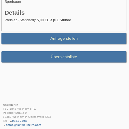
Sportraum
Details
Preis ab (Standard):
5,00 EUR je 1 Stunde
Anfrage stellen
Übersichtsliste
Anbieter:in
TSV 1847 Weilheim e. V.
Pollinger Straße 9
82362 Weilheim in Oberbayern (DE)
Tel.:
0881 3394
omoc@tsv-weilheim.com