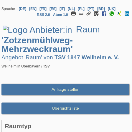
Sprache:
[DE]
[EN]
[FR]
[ES]
[IT]
[NL]
[PL]
[PT]
[BR]
[UK]
RSS 2.0
Atom 1.0
Raum
'Zotzenmühlweg-
Mehrzweckraum'
Angebot 'Raum' von
TSV 1847 Weilheim e. V.
Weilheim in Oberbayern /
TSV
Anfrage stellen
Übersichtsliste
Raumtyp