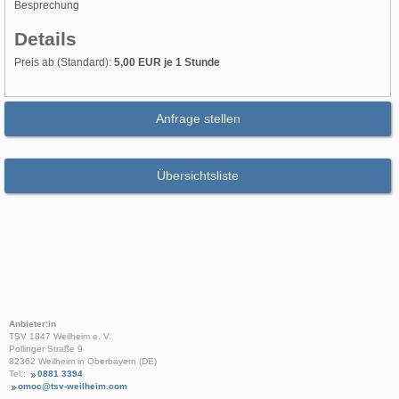
Besprechung
Details
Preis ab (Standard):
5,00 EUR je 1 Stunde
Anfrage stellen
Übersichtsliste
Anbieter:in
TSV 1847 Weilheim e. V.
Pollinger Straße 9
82362 Weilheim in Oberbayern (DE)
Tel.:
0881 3394
omoc@tsv-weilheim.com