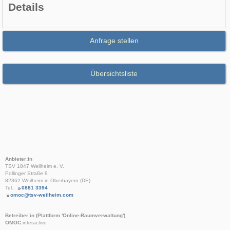
Details
Anfrage stellen
Übersichtsliste
Anbieter:in
TSV 1847 Weilheim e. V.
Pollinger Straße 9
82362 Weilheim in Oberbayern (DE)
Tel.:
0881 3394
omoc@tsv-weilheim.com
Betreiber:in (Plattform 'Online-Raumverwaltung')
OMOC
.interactive