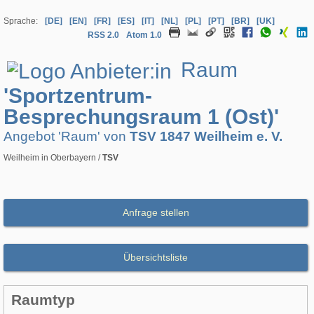
Sprache:
[DE]
[EN]
[FR]
[ES]
[IT]
[NL]
[PL]
[PT]
[BR]
[UK]
RSS 2.0
Atom 1.0
Raum
'Sportzentrum-
Besprechungsraum 1 (Ost)'
Angebot 'Raum' von
TSV 1847 Weilheim e. V.
Weilheim in Oberbayern /
TSV
Anfrage stellen
Übersichtsliste
Raumtyp