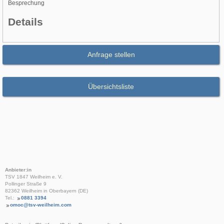
Besprechung
Details
Anfrage stellen
Übersichtsliste
Anbieter:in
TSV 1847 Weilheim e. V.
Pollinger Straße 9
82362 Weilheim in Oberbayern (DE)
Tel.:
0881 3394
omoc@tsv-weilheim.com