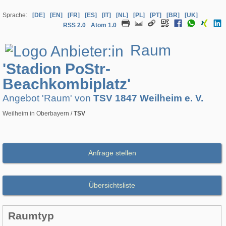
Sprache:
[DE]
[EN]
[FR]
[ES]
[IT]
[NL]
[PL]
[PT]
[BR]
[UK]
RSS 2.0
Atom 1.0
Raum
'Stadion PoStr-
Beachkombiplatz'
Angebot 'Raum' von
TSV 1847 Weilheim e. V.
Weilheim in Oberbayern /
TSV
Anfrage stellen
Übersichtsliste
Raumtyp