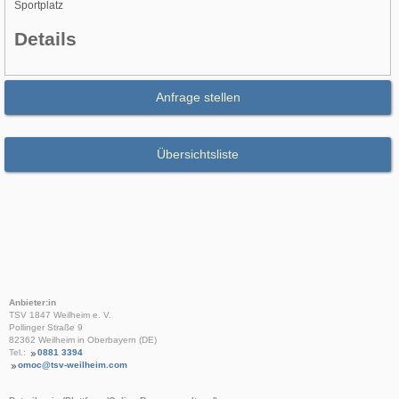
Sportplatz
Details
Anfrage stellen
Übersichtsliste
Anbieter:in
TSV 1847 Weilheim e. V.
Pollinger Straße 9
82362 Weilheim in Oberbayern (DE)
Tel.:
0881 3394
omoc@tsv-weilheim.com