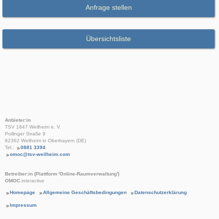
Anfrage stellen
Übersichtsliste
Anbieter:in
TSV 1847 Weilheim e. V.
Pollinger Straße 9
82362 Weilheim in Oberbayern (DE)
Tel.:
0881 3394
omoc@tsv-weilheim.com
Betreiber:in (Plattform 'Online-Raumverwaltung')
OMOC
.interactive
Homepage
Allgemeine Geschäftsbedingungen
Datenschutzerklärung
Impressum