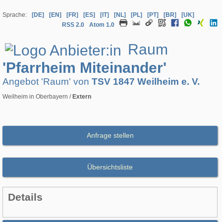
Sprache:
[DE]
[EN]
[FR]
[ES]
[IT]
[NL]
[PL]
[PT]
[BR]
[UK]
RSS 2.0
Atom 1.0
Raum
'Pfarrheim Miteinander'
Angebot 'Raum' von
TSV 1847 Weilheim e. V.
Weilheim in Oberbayern /
Extern
Anfrage stellen
Übersichtsliste
Details