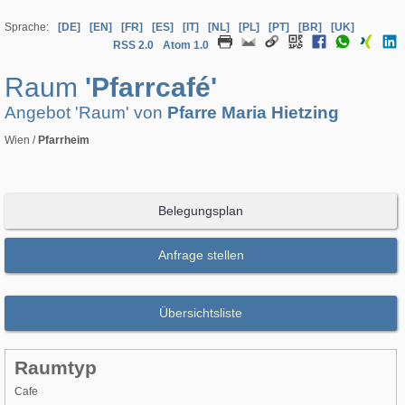
Sprache:
[DE]
[EN]
[FR]
[ES]
[IT]
[NL]
[PL]
[PT]
[BR]
[UK]
RSS 2.0
Atom 1.0
Raum
'Pfarrcafé'
Angebot 'Raum' von
Pfarre Maria Hietzing
Wien /
Pfarrheim
Belegungsplan
Anfrage stellen
Übersichtsliste
Raumtyp
Cafe