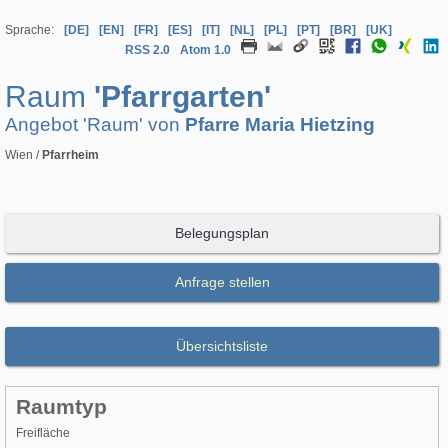
Sprache:
[DE]
[EN]
[FR]
[ES]
[IT]
[NL]
[PL]
[PT]
[BR]
[UK]
RSS 2.0
Atom 1.0
Raum
'Pfarrgarten'
Angebot 'Raum' von
Pfarre Maria Hietzing
Wien /
Pfarrheim
Belegungsplan
Anfrage stellen
Übersichtsliste
Raumtyp
Freifläche