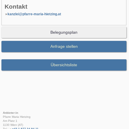
Kontakt
kanzlei@pfarre-maria-hietzing.at
Belegungsplan
Anfrage stellen
Übersichtsliste
Anbieter:in
Pfarre Maria Hietzing
Am Platz 1
1130 Wien (AT)
Tel.:
+43 1 877 34 94 11