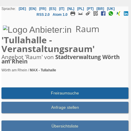
Sprache:
[DE]
[EN]
[FR]
[ES]
[IT]
[NL]
[PL]
[PT]
[BR]
[UK]
RSS 2.0
Atom 1.0
Raum
'Tullahalle -
Veranstaltungsraum'
Angebot 'Raum' von
Stadtverwaltung Wörth
am Rhein
Wörth am Rhein /
MAX - Tullahalle
Freiraumsuche
Anfrage stellen
Übersichtsliste