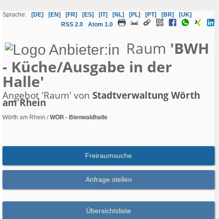
Sprache:
[DE]
[EN]
[FR]
[ES]
[IT]
[NL]
[PL]
[PT]
[BR]
[UK]
RSS 2.0
Atom 1.0
Raum
'BWH
- Küche/Ausgabe in der
Halle'
Angebot 'Raum' von
Stadtverwaltung Wörth
am Rhein
Wörth am Rhein /
WÖR - Bienwaldhalle
Freiraumsuche
Anfrage stellen
Übersichtsliste