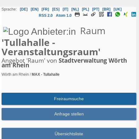
Sprache:
[DE]
[EN]
[FR]
[ES]
[IT]
[NL]
[PL]
[PT]
[BR]
[UK]
RSS 2.0
Atom 1.0
Raum
'Tullahalle -
Veranstaltungsraum'
Angebot 'Raum' von
Stadtverwaltung Wörth
am Rhein
Wörth am Rhein /
MAX - Tullahalle
Freiraumsuche
Anfrage stellen
Übersichtsliste