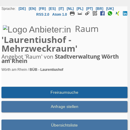
Sprache:
[DE]
[EN]
[FR]
[ES]
[IT]
[NL]
[PL]
[PT]
[BR]
[UK]
RSS 2.0
Atom 1.0
Raum
'Laurentiushof -
Mehrzweckraum'
Angebot 'Raum' von
Stadtverwaltung Wörth
am Rhein
Wörth am Rhein /
BÜB - Laurentiushof
Freiraumsuche
Anfrage stellen
Übersichtsliste