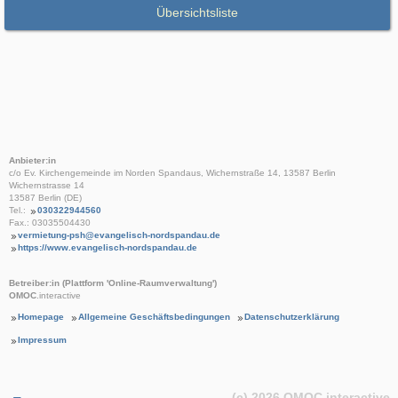
Übersichtsliste
Anbieter:in
c/o Ev. Kirchengemeinde im Norden Spandaus, Wichernstraße 14, 13587 Berlin
Wichernstrasse 14
13587 Berlin (DE)
Tel.:
030322944560
Fax.: 03035504430
vermietung-psh@evangelisch-nordspandau.de
https://www.evangelisch-nordspandau.de
Betreiber:in (Plattform 'Online-Raumverwaltung')
OMOC
.interactive
Homepage
Allgemeine Geschäftsbedingungen
Datenschutzerklärung
Impressum
(c) 2026
OMOC
.interactive