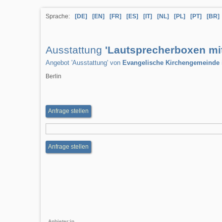
Sprache:
[DE]
[EN]
[FR]
[ES]
[IT]
[NL]
[PL]
[PT]
[BR]
Ausstattung
'Lautsprecherboxen mit
Angebot 'Ausstattung' von
Evangelische Kirchengemeinde
Berlin
Anfrage stellen
Anfrage stellen
Anbieter:in