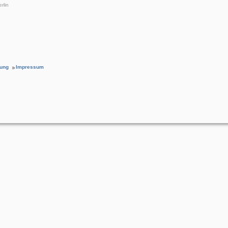
rlin
rung
Impressum