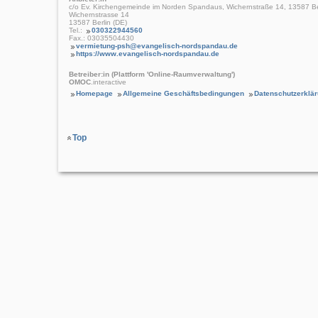
c/o Ev. Kirchengemeinde im Norden Spandaus, Wichernstraße 14, 13587 Be
Wichernstrasse 14
13587 Berlin (DE)
Tel.:
030322944560
Fax.: 03035504430
vermietung-psh@evangelisch-nordspandau.de
https://www.evangelisch-nordspandau.de
Betreiber:in (Plattform 'Online-Raumverwaltung')
OMOC
.interactive
Homepage
Allgemeine Geschäftsbedingungen
Datenschutzerklä
Top