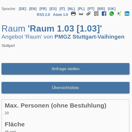
Sprache:
[DE]
[EN]
[FR]
[ES]
[IT]
[NL]
[PL]
[PT]
[BR]
[UK]
RSS 2.0
Atom 1.0
Raum
'Raum 1.03 [1.03]'
Angebot 'Raum' von
PMGZ Stuttgart-Vaihingen
Stuttgart
Anfrage stellen
Übersichtsliste
Max. Personen (ohne Bestuhlung)
20
Fläche