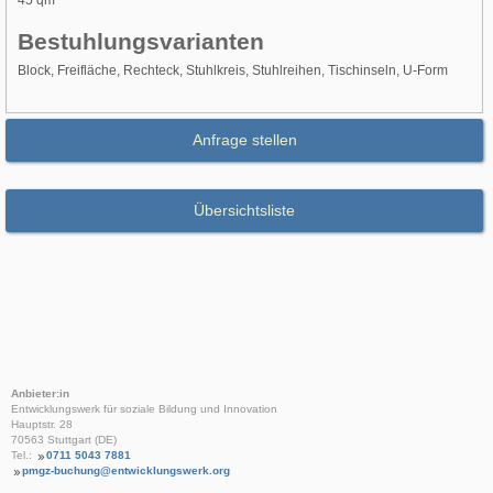
45 qm²
Bestuhlungsvarianten
Block, Freifläche, Rechteck, Stuhlkreis, Stuhlreihen, Tischinseln, U-Form
Anfrage stellen
Übersichtsliste
Anbieter:in
Entwicklungswerk für soziale Bildung und Innovation
Hauptstr. 28
70563 Stuttgart (DE)
Tel.:
0711 5043 7881
pmgz-buchung@entwicklungswerk.org