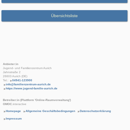
Übersichtsliste
Anbieter:in
Jugend- und Familienzentrum Aurich
Jahnstraße 2
26603 Aurich (DE)
Tel.:
04941-123900
info@familienzentrum-aurich.de
https://www.jugend-familie-aurich.de
Betreiber:in (Plattform 'Online-Raumverwaltung')
OMOC
.interactive
Homepage
Allgemeine Geschäftsbedingungen
Datenschutzerklärung
Impressum