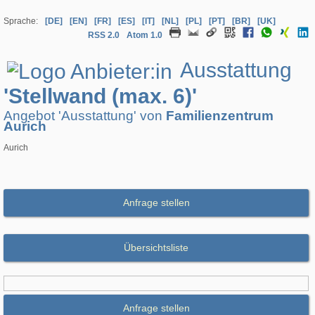
Sprache:
[DE]
[EN]
[FR]
[ES]
[IT]
[NL]
[PL]
[PT]
[BR]
[UK]
RSS 2.0
Atom 1.0
Ausstattung
'Stellwand (max. 6)'
Angebot 'Ausstattung' von
Familienzentrum
Aurich
Aurich
Anfrage stellen
Übersichtsliste
Anfrage stellen