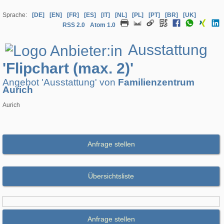
Sprache:
[DE]
[EN]
[FR]
[ES]
[IT]
[NL]
[PL]
[PT]
[BR]
[UK]
RSS 2.0
Atom 1.0
Ausstattung
'Flipchart (max. 2)'
Angebot 'Ausstattung' von
Familienzentrum
Aurich
Aurich
Anfrage stellen
Übersichtsliste
Anfrage stellen