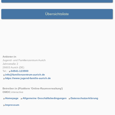
Übersichtsliste
Anbieter:in
Jugend- und Familienzentrum Aurich
Jahnstraße 2
26603 Aurich (DE)
Tel.:
04941-123900
info@familienzentrum-aurich.de
https://www.jugend-familie-aurich.de
Betreiber:in (Plattform 'Online-Raumverwaltung')
OMOC
.interactive
Homepage
Allgemeine Geschäftsbedingungen
Datenschutzerklärung
Impressum