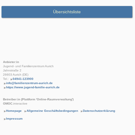
Übersichtsliste
Anbieter:in
Jugend- und Familienzentrum Aurich
Jahnstraße 2
26603 Aurich (DE)
Tel.:
04941-123900
info@familienzentrum-aurich.de
https://www.jugend-familie-aurich.de
Betreiber:in (Plattform 'Online-Raumverwaltung')
OMOC
.interactive
Homepage
Allgemeine Geschäftsbedingungen
Datenschutzerklärung
Impressum