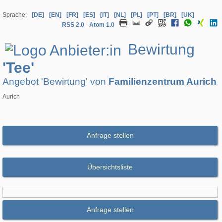
Sprache:
[DE]
[EN]
[FR]
[ES]
[IT]
[NL]
[PL]
[PT]
[BR]
[UK]
RSS 2.0
Atom 1.0
Bewirtung
'Tee'
Angebot 'Bewirtung' von
Familienzentrum Aurich
Aurich
Anfrage stellen
Übersichtsliste
Anfrage stellen